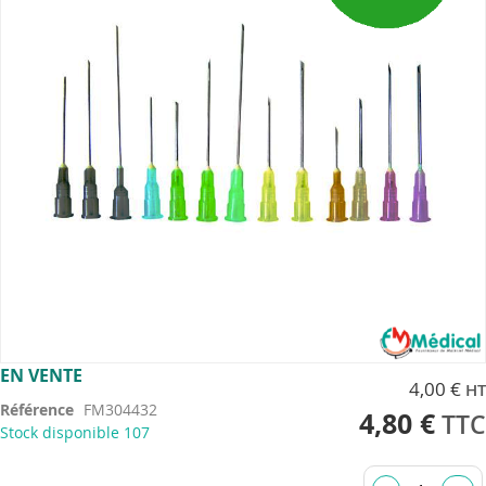
images
gallery
Skip
EN VENTE
4,00 €
to
Référence
FM304432
the
4,80 €
Stock disponible
107
beginning
of
the