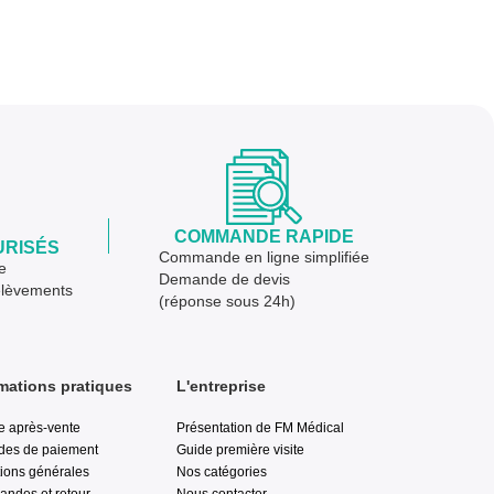
COMMANDE RAPIDE
URISÉS
Commande en ligne simplifiée
e
Demande de devis
élèvements
(réponse sous 24h)
mations pratiques
L'entreprise
e après-vente
Présentation de FM Médical
des de paiement
Guide première visite
ions générales
Nos catégories
ndes et retour
Nous contacter