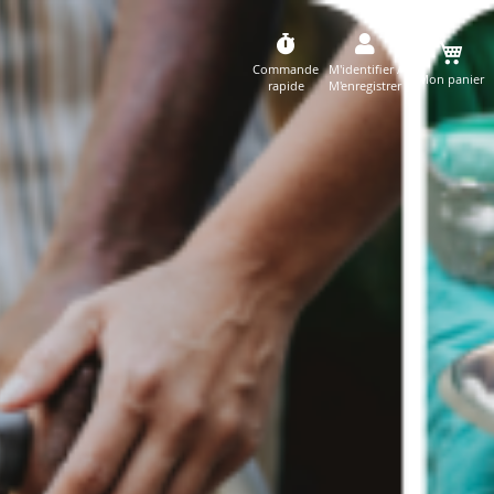
Commande
M'identifier /
Mon panier
rapide
M'enregistrer