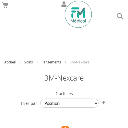
R
Accueil
Soins
Pansements
3M-Nexcare
3M-Nexcare
2
articles
Par
Trier par
ordre
décroissan