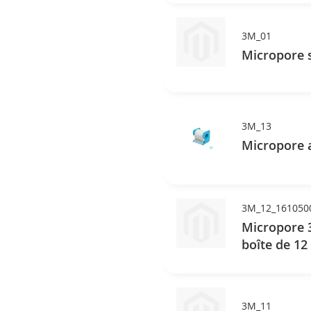
3M_01
Micropore s
3M_13
Micropore a
3M_12_161050
Micropore 3
boîte de 12
3M_11