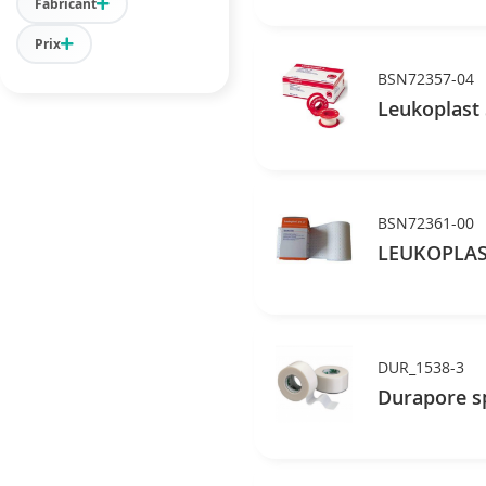
Fabricant
Prix
BSN72357-04
Leukoplast 
BSN72361-00
LEUKOPLAST
DUR_1538-3
Durapore sp