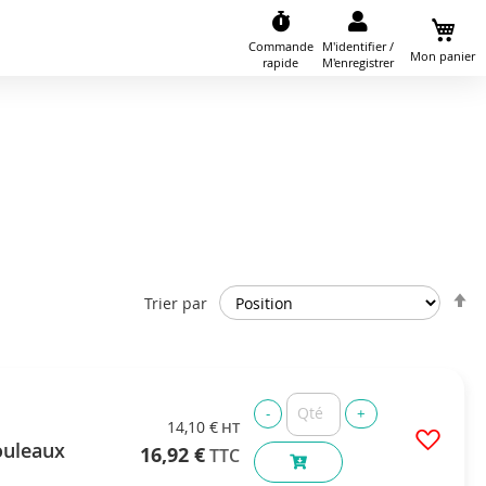
Commande
M'identifier /
Mon panier
rapide
M'enregistrer
P
Trier par
o
d
14,10 €
ouleaux
16,92 €