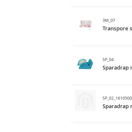
3M_07
Transpore s
SP_04
Sparadrap n
SP_02_161050
Sparadrap n