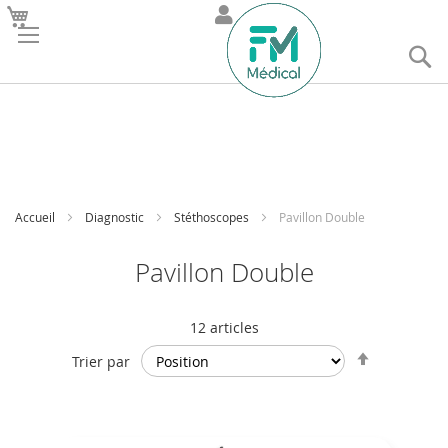
R
Accueil
Diagnostic
Stéthoscopes
Pavillon Double
Pavillon Double
12
articles
Par
Trier par
ordre
décroissan