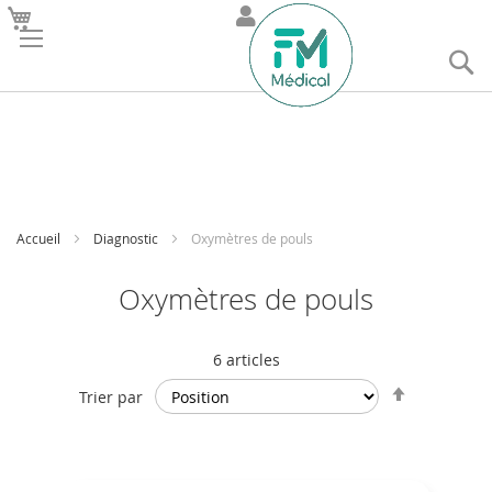
R
Accueil
Diagnostic
Oxymètres de pouls
Oxymètres de pouls
6
articles
Par
Trier par
ordre
décroissan