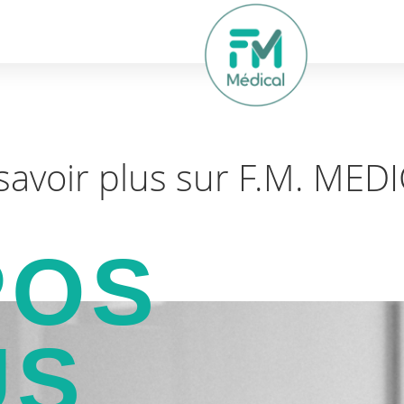
hercher
savoir plus sur F.M. MED
POS
US