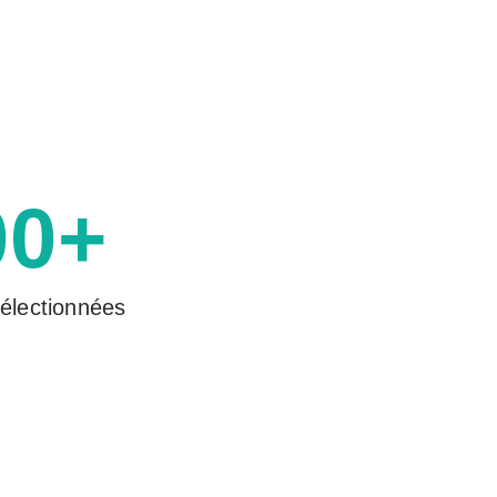
00+
électionnées