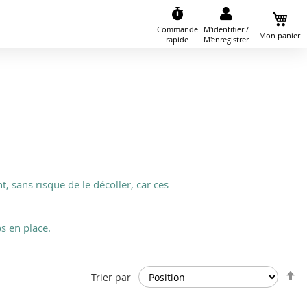
Commande
M'identifier /
Mon panier
rapide
M'enregistrer
 sans risque de le décoller, car ces
s en place.
P
Trier par
o
d