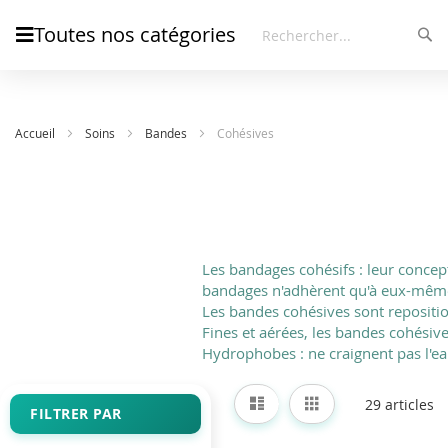
Toutes nos catégories
Rec
Rechercher
Accueil
Soins
Bandes
Cohésives
Les bandages cohésifs : leur concep
bandages n'adhèrent qu'à eux-mêm
Les bandes cohésives sont repositio
Fines et aérées, les bandes cohésiv
Hydrophobes : ne craignent pas l'e
Afficher
Liste
Grille
29
articles
en
FILTRER PAR