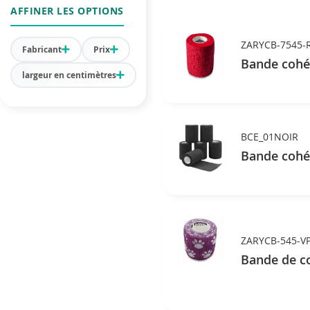
AFFINER LES OPTIONS
ZARYCB-7545-
Fabricant
Prix
Bande cohés
largeur en centimètres
BCE_01NOIR
Bande cohés
ZARYCB-545-V
Bande de co