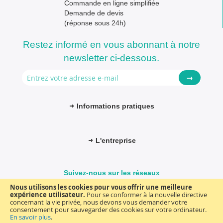
Commande en ligne simplifiée
Demande de devis
(réponse sous 24h)
Restez informé en vous abonnant à notre
newsletter ci-dessous.
→
Informations pratiques
L'entreprise
Suivez-nous sur les réseaux
Nous utilisons les cookies pour vous offrir une meilleure
expérience utilisateur.
Pour se conformer à la nouvelle directive
concernant la vie privée, nous devons vous demander votre
consentement pour sauvegarder des cookies sur votre ordinateur.
© FM-médical. Tous droits réservés 2025
Termes et Conditions
En savoir plus
.