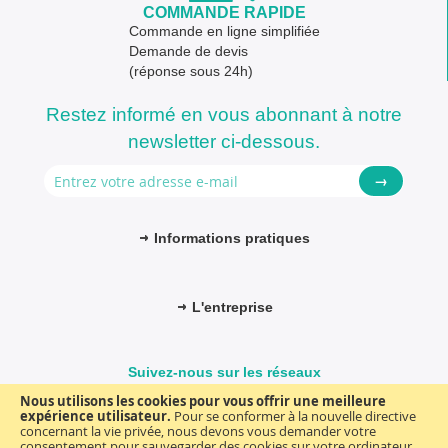
COMMANDE RAPIDE
Commande en ligne simplifiée
Demande de devis
(réponse sous 24h)
Restez informé en vous abonnant à notre
newsletter ci-dessous.
→
Informations pratiques
L'entreprise
Suivez-nous sur les réseaux
Nous utilisons les cookies pour vous offrir une meilleure
expérience utilisateur.
Pour se conformer à la nouvelle directive
concernant la vie privée, nous devons vous demander votre
consentement pour sauvegarder des cookies sur votre ordinateur.