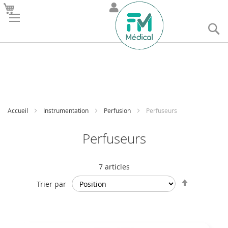
R
Accueil
Instrumentation
Perfusion
Perfuseurs
Perfuseurs
7
articles
Par
Trier par
ordre
décroissan