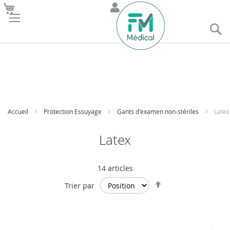
R
Accueil
Protection Essuyage
Gants d'examen non-stériles
Latex
Latex
14
articles
Par
Trier par
ordre
décroissant