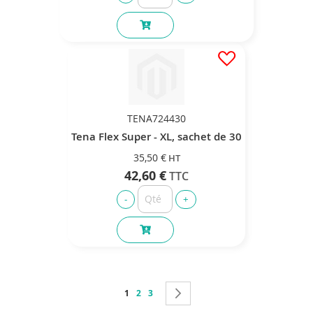
TENA724430
Tena Flex Super - XL, sachet de 30
35,50 €
42,60 €
Page
Vous lisez actuellement la page
Page
Page
Page
Suivant
1
2
3