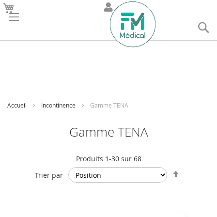
R
Accueil
Incontinence
Gamme TENA
Gamme TENA
Produits
1
-
30
sur
68
Par
Trier par
ordre
décroissan