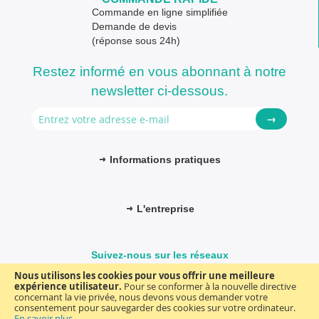
Commande en ligne simplifiée
Demande de devis
(réponse sous 24h)
Restez informé en vous abonnant à notre
newsletter ci-dessous.
→
Informations pratiques
L'entreprise
Suivez-nous sur les réseaux
Nous utilisons les cookies pour vous offrir une meilleure
expérience utilisateur.
Pour se conformer à la nouvelle directive
concernant la vie privée, nous devons vous demander votre
consentement pour sauvegarder des cookies sur votre ordinateur.
© FM-médical. Tous droits réservés 2025
Termes et Conditions
En savoir plus
.