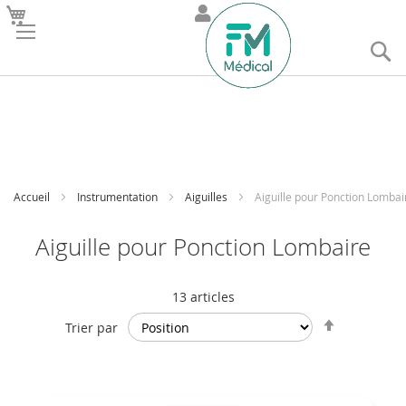
R
Accueil
Instrumentation
Aiguilles
Aiguille pour Ponction Lombai
Aiguille pour Ponction Lombaire
13
articles
Par
Trier par
ordre
décroissan