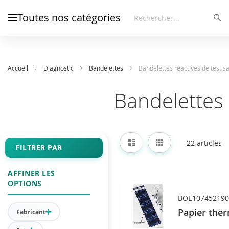
Toutes nos catégories
Rec
Rechercher
Accueil
Diagnostic
Bandelettes
Bandelettes réactives de test
Bandelettes
Afficher
Liste
Grille
22
articles
en
FILTRER PAR
AFFINER LES
OPTIONS
BOE107452190
Papier ther
Fabricant