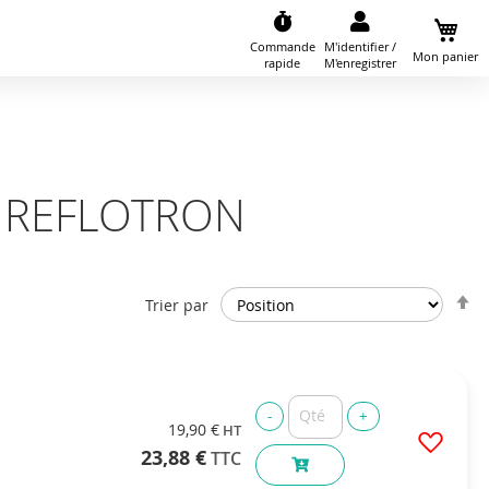
Commande
M'identifier /
Mon panier
rapide
M'enregistrer
in REFLOTRON
P
Trier par
o
d
19,90 €
23,88 €