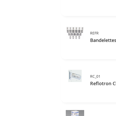
REFR
Bandelette
RC_01
Reflotron C