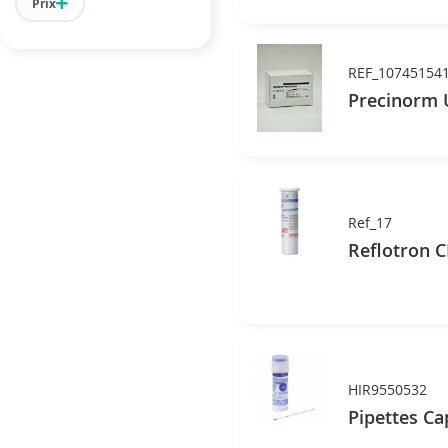
Prix
REF_10745154
Ref_17
Reflotron C
HIR9550532
Pipettes Ca