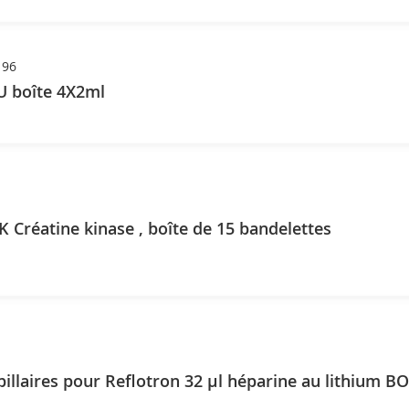
196
Precinorm U boîte 4X2ml
K Créatine kinase , boîte de 15 bandelettes
pillaires pour Reflotron 32 µl héparine au lithium B