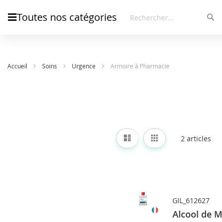
Toutes nos catégories
Rec
Rechercher
Accueil
Soins
Urgence
Armoire à Pharmacie
Afficher
Liste
Grille
2
articles
en
GIL_612627
Alcool de M