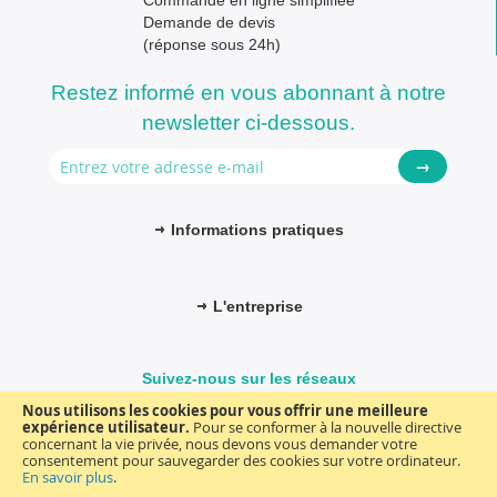
Commande en ligne simplifiée
Demande de devis
(réponse sous 24h)
Restez informé en vous abonnant à notre
newsletter ci-dessous.
→
Informations pratiques
L'entreprise
Suivez-nous sur les réseaux
Nous utilisons les cookies pour vous offrir une meilleure
expérience utilisateur.
Pour se conformer à la nouvelle directive
concernant la vie privée, nous devons vous demander votre
consentement pour sauvegarder des cookies sur votre ordinateur.
© FM-médical. Tous droits réservés 2025
Termes et Conditions
En savoir plus
.