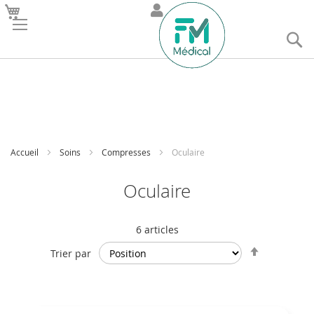
R
Accueil
Soins
Compresses
Oculaire
Oculaire
6
articles
Par
Trier par
ordre
décroissan