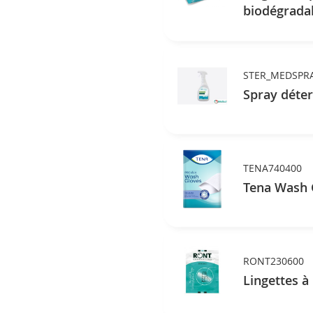
biodégrada
STER_MEDSPR
Spray déte
TENA740400
Tena Wash G
RONT230600
Lingettes à