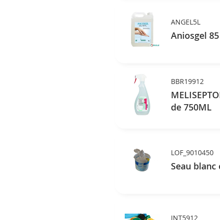
ANGEL5L
Aniosgel 85
BBR19912
MELISEPTOL
de 750ML
LOF_9010450
Seau blanc 
INT5912