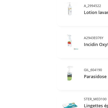
A_2994522
Lotion lava
A2943E076Y
Incidin Oxy
GIL_604190
Parasidose
STER_MED100
Lingettes é