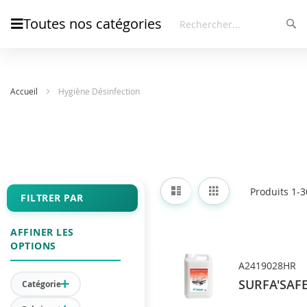
Toutes nos catégories
Rec
Rechercher
Accueil
Hygiène Désinfection
Afficher
Liste
Grille
Produits
1
-
3
en
FILTRER PAR
AFFINER LES
OPTIONS
A2419028HR
SURFA'SAFE
Catégorie