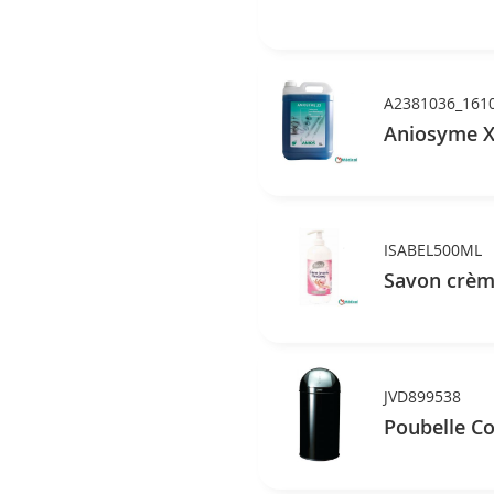
A2381036_161
Aniosyme X3
ISABEL500ML
Savon crèm
JVD899538
Poubelle C