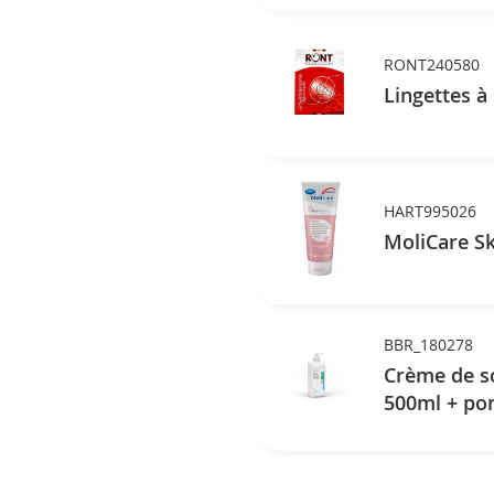
RONT240580
Lingettes à
HART995026
MoliCare S
BBR_180278
Crème de so
500ml + p