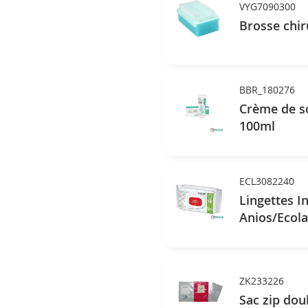
VYG7090300
Brosse chir
BBR_180276
Crème de so
100ml
ECL3082240
Lingettes I
Anios/Ecola
ZK233226
Sac zip dou