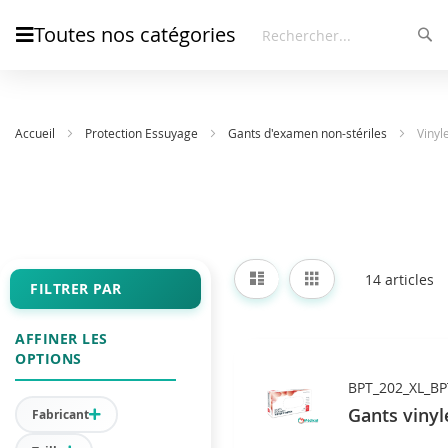
Toutes nos catégories
Rec
Rechercher
Accueil
Protection Essuyage
Gants d'examen non-stériles
Vinyl
Afficher
Liste
Grille
14
articles
en
FILTRER PAR
AFFINER LES
OPTIONS
BPT_202_XL_BP
Gants vinyl
Fabricant