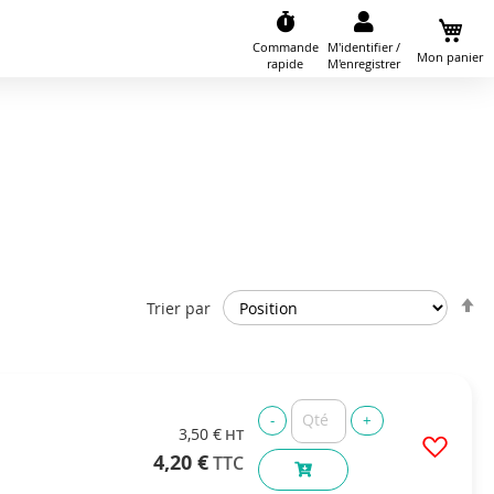
Commande
M'identifier /
Mon panier
rapide
M'enregistrer
P
Trier par
o
d
3,50 €
4,20 €