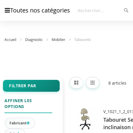
Toutes nos catégories
Rec
Rechercher
Accueil
Diagnostic
Mobilier
Tabourets
Afficher
Liste
Grille
8
articles
en
FILTRER PAR
AFFINER LES
OPTIONS
V_1021_1_2_01
Tabouret Se
Fabricant
inclinaison 