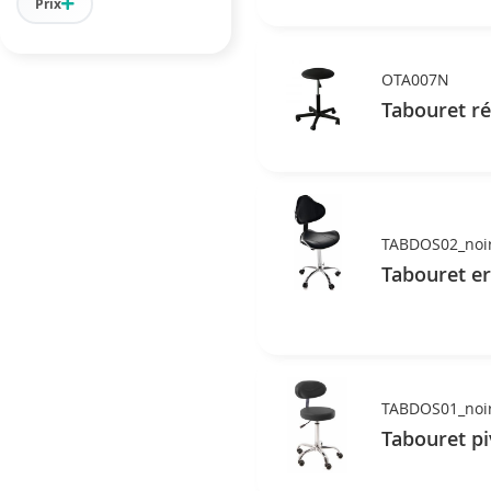
Prix
OTA007N
Tabouret rég
TABDOS02_noi
Tabouret e
TABDOS01_noi
Tabouret pi