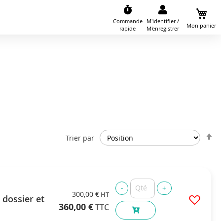
Commande
M'identifier /
Mon panier
rapide
M'enregistrer
P
Trier par
o
d
300,00 €
 dossier et
360,00 €