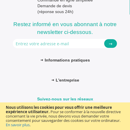
Commande en ligne simplifiée
Demande de devis
(réponse sous 24h)
Restez informé en vous abonnant à notre
newsletter ci-dessous.
→
Informations pratiques
L'entreprise
Suivez-nous sur les réseaux
Nous utilisons les cookies pour vous offrir une meilleure
expérience utilisateur.
Pour se conformer à la nouvelle directive
concernant la vie privée, nous devons vous demander votre
consentement pour sauvegarder des cookies sur votre ordinateur.
© FM-médical. Tous droits réservés 2025
Termes et Conditions
En savoir plus
.