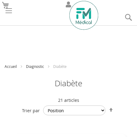
R
Accueil
Diagnostic
Diabète
Diabète
21
articles
Par
Trier par
ordre
décroissan