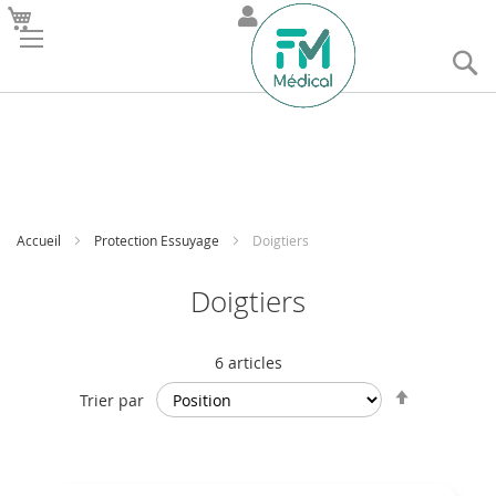
R
Accueil
Protection Essuyage
Doigtiers
Doigtiers
6
articles
Par
Trier par
ordre
décroissan