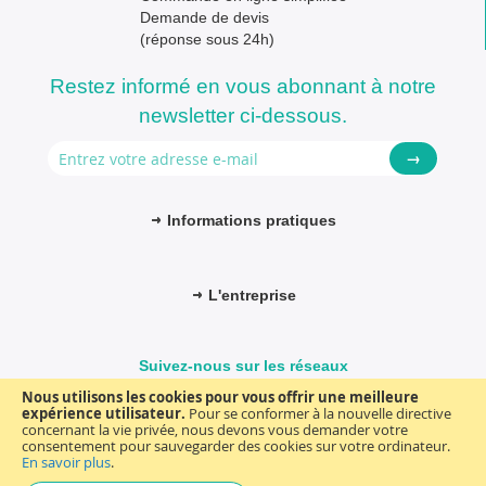
Demande de devis
(réponse sous 24h)
Restez informé en vous abonnant à notre
newsletter ci-dessous.
→
Informations pratiques
L'entreprise
Suivez-nous sur les réseaux
Nous utilisons les cookies pour vous offrir une meilleure
expérience utilisateur.
Pour se conformer à la nouvelle directive
concernant la vie privée, nous devons vous demander votre
consentement pour sauvegarder des cookies sur votre ordinateur.
© FM-médical. Tous droits réservés 2025
Termes et Conditions
En savoir plus
.