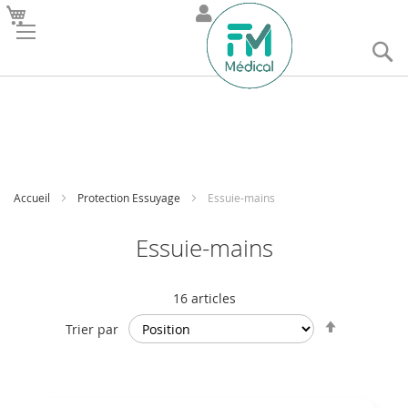
R
Accueil
Protection Essuyage
Essuie-mains
Essuie-mains
16
articles
Par
Trier par
ordre
décroissan