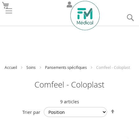
R
Accueil
Soins
Pansements spécifiques
Comfeel - Coloplast
Comfeel - Coloplast
9
articles
Par
Trier par
ordre
décroissan