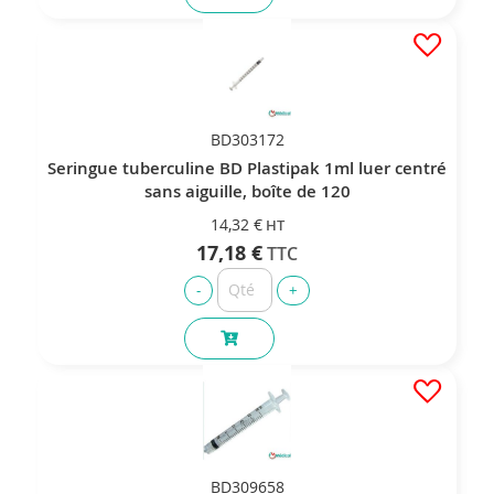
BD303172
Seringue tuberculine BD Plastipak 1ml luer centré
sans aiguille, boîte de 120
14,32 €
17,18 €
BD309658