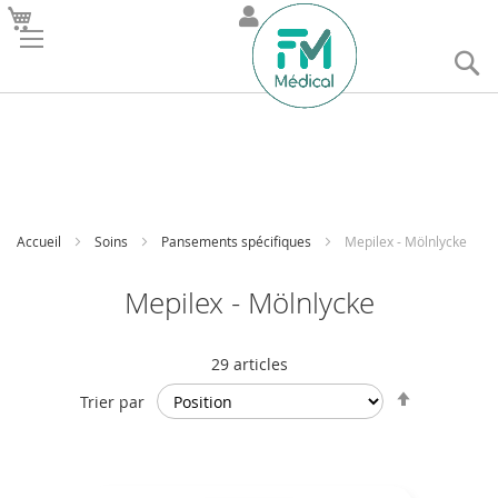
R
Accueil
Soins
Pansements spécifiques
Mepilex - Mölnlycke
Mepilex - Mölnlycke
29
articles
Par
Trier par
ordre
décroissan