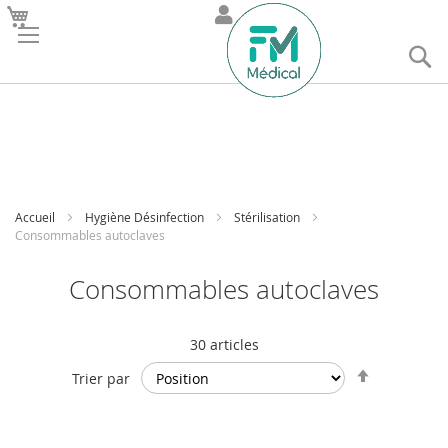
R
Accueil
Hygiène Désinfection
Stérilisation
Consommables autoclaves
Consommables autoclaves
30
articles
Par
Trier par
ordre
décroissan