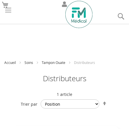
R
Accueil
Soins
Tampon Ouate
Distributeurs
Distributeurs
1
article
Par
Trier par
ordre
décroissan