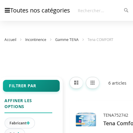
Toutes nos catégories
Rec
Rechercher
Accueil
Incontinence
Gamme TENA
Tena COMFORT
Afficher
Liste
Grille
6
articles
en
FILTRER PAR
AFFINER LES
OPTIONS
TENA752742
Tena Comfor
Fabricant