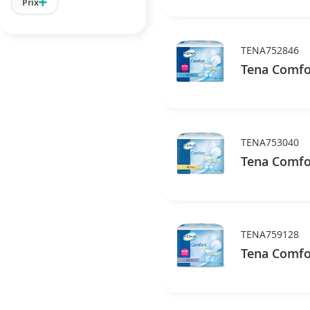
Prix
TENA752846
Tena Comfor
TENA753040
Tena Comfor
TENA759128
Tena Comfor