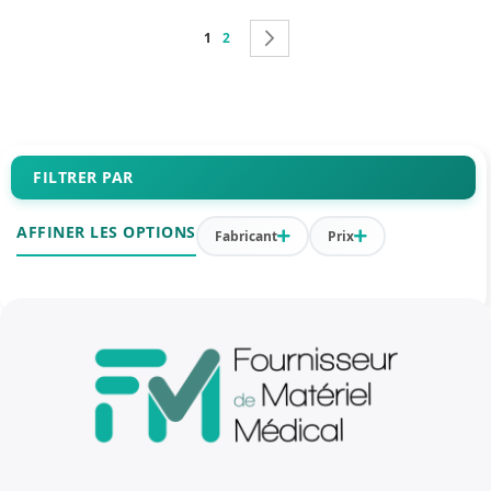
Page
Vous lisez actuellement la page
Page
Page
Suivant
1
2
FILTRER PAR
AFFINER LES OPTIONS
Fabricant
Prix