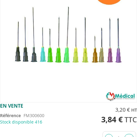
images
gallery
Skip
EN VENTE
3,20 €
to
Référence
FM300600
the
3,84 €
Stock disponible
416
beginning
of
the