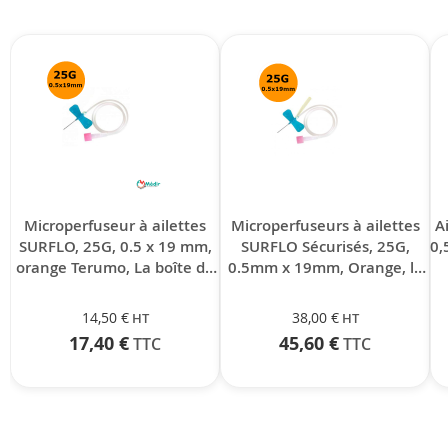
Microperfuseur à ailettes
Microperfuseurs à ailettes
A
SURFLO, 25G, 0.5 x 19 mm,
SURFLO Sécurisés, 25G,
0,
orange Terumo, La boîte de
0.5mm x 19mm, Orange, la
50
boîte de 50
14,50 €
38,00 €
17,40 €
45,60 €