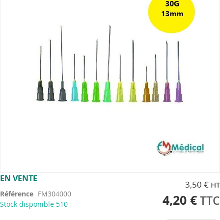
the
images
gallery
Skip
EN VENTE
3,50 €
to
Référence
FM304000
the
4,20 €
Stock disponible
510
beginning
of