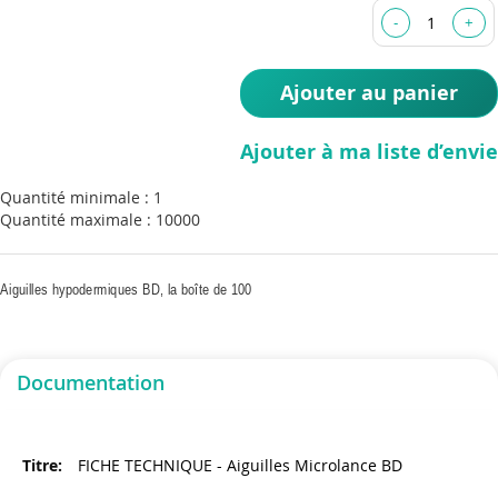
the
images
gallery
Ajouter au panier
Ajouter à ma liste d’envie
Quantité minimale : 1
Quantité maximale : 10000
Aiguilles hypodermiques BD, la boîte de 100
Documentation
FICHE TECHNIQUE - Aiguilles Microlance BD