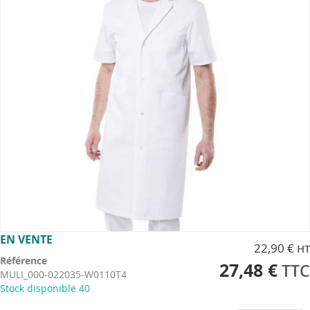
images
gallery
Skip
EN VENTE
22,90 €
to
Référence
the
27,48 €
MULI_000-022035-W0110T4
beginning
Stock disponible
40
of
the