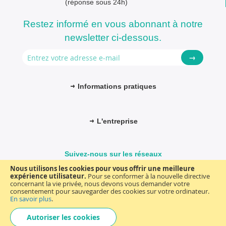
(réponse sous 24h)
Restez informé en vous abonnant à notre
newsletter ci-dessous.
→
Informations pratiques
L'entreprise
Suivez-nous sur les réseaux
Nous utilisons les cookies pour vous offrir une meilleure
expérience utilisateur.
Pour se conformer à la nouvelle directive
concernant la vie privée, nous devons vous demander votre
consentement pour sauvegarder des cookies sur votre ordinateur.
© FM-médical. Tous droits réservés 2025
Termes et Conditions
En savoir plus
.
Choisir
general
Autoriser les cookies
une