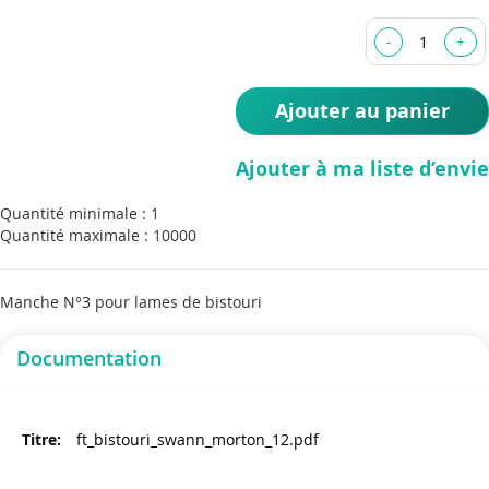
of
the
images
gallery
Ajouter au panier
Ajouter à ma liste d’envie
Quantité minimale : 1
Quantité maximale : 10000
Manche N°3 pour lames de bistouri
Documentation
ft_bistouri_swann_morton_12.pdf