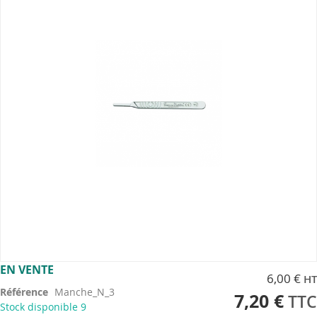
of
the
images
gallery
Skip
EN VENTE
6,00 €
to
Référence
Manche_N_3
the
7,20 €
Stock disponible
9
beginning