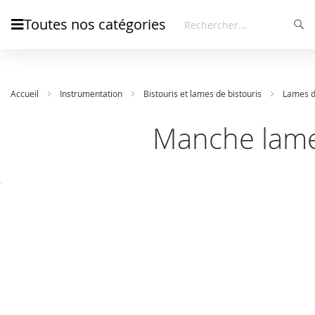
Toutes nos catégories
Rec
Rechercher
Accueil
Instrumentation
Bistouris et lames de bistouris
Lames de
Manche lame
Skip
Skip
to
to
the
the
end
beginning
of
of
the
the
images
images
gallery
gallery