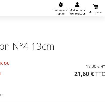
Commande
M'identifier /
Mon panier
rapide
M'enregistrer
ton N°4 13cm
CK OU
18,00 €
21,60 €
N
00