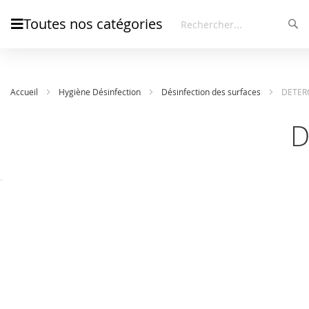
Toutes nos catégories
Rec
Rechercher
Accueil
Hygiène Désinfection
Désinfection des surfaces
DETERG
D
Skip
Skip
to
to
the
the
end
beginning
of
of
the
the
images
images
gallery
gallery