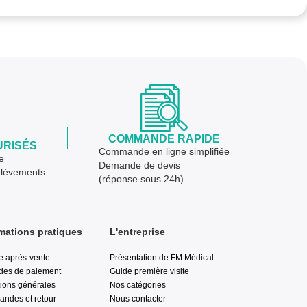
COMMANDE RAPIDE
URISÉS
Commande en ligne simplifiée
e
Demande de devis
élèvements
(réponse sous 24h)
mations pratiques
L'entreprise
e après-vente
Présentation de FM Médical
des de paiement
Guide première visite
ions générales
Nos catégories
ndes et retour
Nous contacter