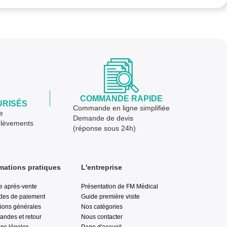
COMMANDE RAPIDE
URISÉS
Commande en ligne simplifiée
e
Demande de devis
élèvements
(réponse sous 24h)
mations pratiques
L'entreprise
e après-vente
Présentation de FM Médical
des de paiement
Guide première visite
ions générales
Nos catégories
ndes et retour
Nous contacter
ns légales
Page d'accueil