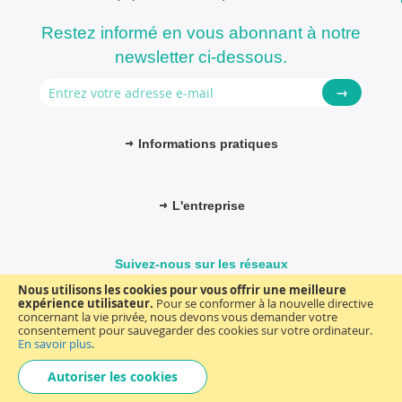
Restez informé en vous abonnant à notre
newsletter ci-dessous.
→
Informations pratiques
L'entreprise
Suivez-nous sur les réseaux
Nous utilisons les cookies pour vous offrir une meilleure
expérience utilisateur.
Pour se conformer à la nouvelle directive
concernant la vie privée, nous devons vous demander votre
consentement pour sauvegarder des cookies sur votre ordinateur.
© FM-médical. Tous droits réservés 2025
Termes et Conditions
En savoir plus
.
Choisir
general
Autoriser les cookies
une
boutique