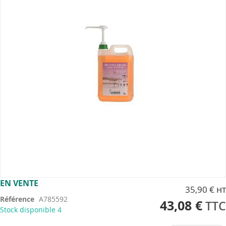
the
images
gallery
Skip
EN VENTE
35,90 €
to
Référence
A785592
the
43,08 €
Stock disponible
4
beginning
of