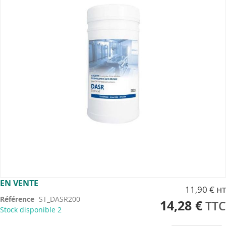
the
images
gallery
Skip
EN VENTE
11,90 €
to
Référence
ST_DASR200
the
14,28 €
Stock disponible
2
beginning
of