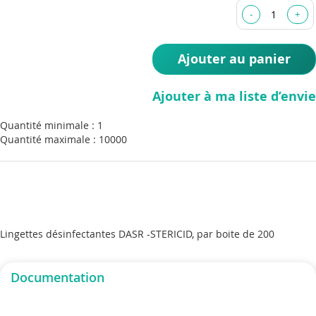
the
images
gallery
Ajouter au panier
Ajouter à ma liste d’envie
Quantité minimale : 1
Quantité maximale : 10000
Lingettes désinfectantes DASR -STERICID, par boite de 200
Documentation