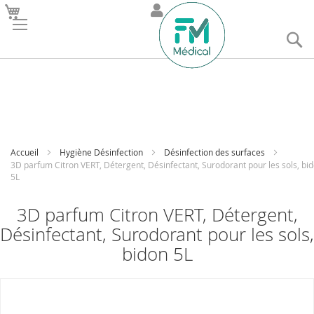
R
Accueil
Hygiène Désinfection
Désinfection des surfaces
3D parfum Citron VERT, Détergent, Désinfectant, Surodorant pour les sols, bi
5L
3D parfum Citron VERT, Détergent,
Désinfectant, Surodorant pour les sols,
bidon 5L
Skip
to
the