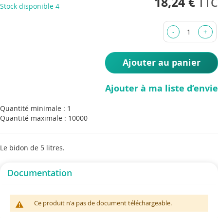
18,24 €
Stock disponible
4
beginning
of
the
images
gallery
Ajouter au panier
Ajouter à ma liste d’envie
Quantité minimale : 1
Quantité maximale : 10000
Le bidon de 5 litres.
Documentation
Ce produit n'a pas de document téléchargeable.