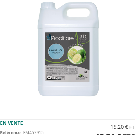
end
of
the
images
gallery
Skip
EN VENTE
15,20 €
to
Référence
FM457915
the