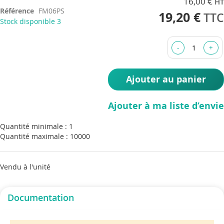
16,00 €
to
Référence
FM06PS
the
19,20 €
Stock disponible
3
beginning
of
the
images
gallery
Ajouter au panier
Ajouter à ma liste d’envie
Quantité minimale : 1
Quantité maximale : 10000
Vendu à l'unité
Documentation