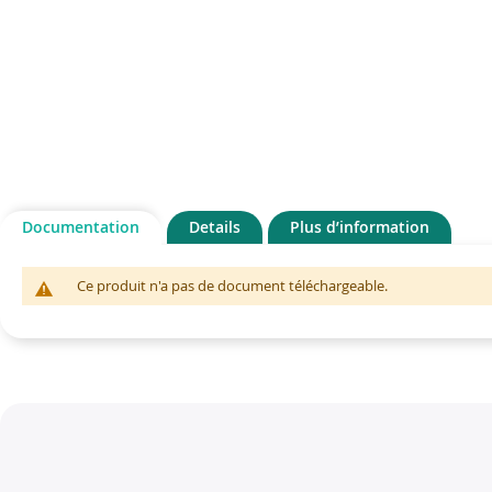
gallery
gallery
Documentation
Details
Plus d’information
Ce produit n'a pas de document téléchargeable.