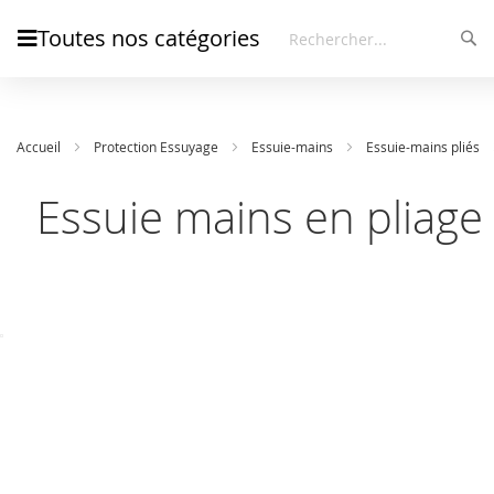
Toutes nos catégories
Rec
Rechercher
Accueil
Protection Essuyage
Essuie-mains
Essuie-mains pliés
Essuie mains en pliage
Skip
Skip
to
to
the
the
end
beginning
of
of
the
the
images
images