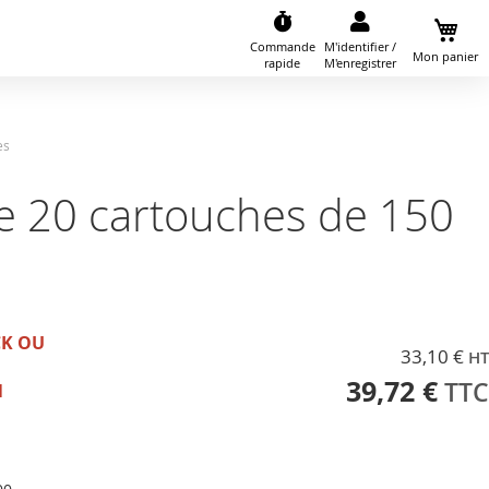
Commande
M'identifier /
Mon panier
rapide
M'enregistrer
es
de 20 cartouches de 150
CK OU
33,10 €
39,72 €
N