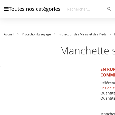
Toutes nos catégories
Rec
Rechercher
Accueil
Protection Essuyage
Protection des Mains et des Pieds
Manchette st
Skip
EN RUP
Skip
to
to
COMME
the
the
Référen
end
beginning
Pas de s
of
of
Quantité
the
the
Quantit
images
images
gallery
gallery
Manchett