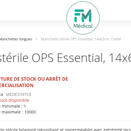
hercher
Manchettes longues
Manchette stérile OPS Essential, 14x62cm, l'unité
érile OPS Essential, 14x
TURE DE STOCK OU ARRÊT DE
RCIALISATION
ce
MEDES597CE
tock disponible
 minimale : 1
é maximale : 10000
e stérile bilaminé (absorbant et imperméable) avec extrémité jers