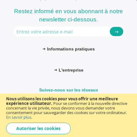
Restez informé en vous abonnant à notre
newsletter ci-dessous.
→
Informations pratiques
L'entreprise
Suivez-nous sur les réseaux
Nous utilisons les cookies pour vous offrir une meilleure
expérience utilisateur.
Pour se conformer à la nouvelle directive
concernant la vie privée, nous devons vous demander votre
consentement pour sauvegarder des cookies sur votre ordinateur.
© FM-médical. Tous droits réservés 2025
Termes et Conditions
En savoir plus
.
Choisir
general
Autoriser les cookies
une
boutique