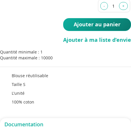
the
images
gallery
Ajouter au panier
Ajouter à ma liste d’envie
Quantité minimale : 1
Quantité maximale : 10000
Blouse réutilisable
Taille S
L'unité
100% coton
Documentation