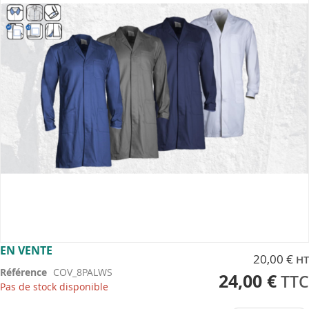
the
images
gallery
Skip
EN VENTE
20,00 €
to
Référence
COV_8PALWS
the
24,00 €
Pas de stock disponible
beginning
of