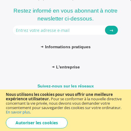
Restez informé en vous abonnant à notre
newsletter ci-dessous.
→
Informations pratiques
L'entreprise
Suivez-nous sur les réseaux
Nous utilisons les cookies pour vous offrir une meilleure
expérience utilisateur.
Pour se conformer à la nouvelle directive
concernant la vie privée, nous devons vous demander votre
consentement pour sauvegarder des cookies sur votre ordinateur.
© FM-médical. Tous droits réservés 2025
Termes et Conditions
En savoir plus
.
Choisir
general
Autoriser les cookies
une
boutique