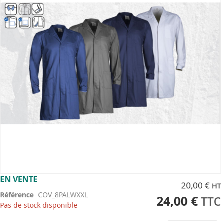
the
images
gallery
Skip
EN VENTE
20,00 €
to
Référence
COV_8PALWXXL
the
24,00 €
Pas de stock disponible
beginning
of