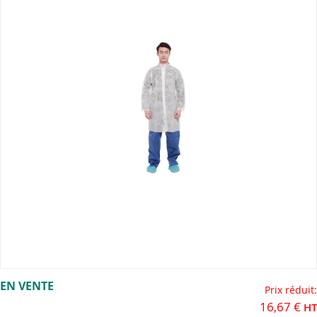
end
of
the
images
gallery
Skip
EN VENTE
to
Prix réduit
the
16,67 €
beginning