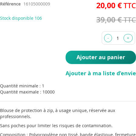
20,00 €
Référence
16105000009
of
the
39,00 €
Stock disponible
106
images
gallery
Ajouter au panier
Ajouter à ma liste d’envie
Quantité minimale : 1
Quantité maximale : 10000
Blouse de protection à zip, à usage unique, réservée aux
professionnels.
Sans poches pour limiter les risques de contamination.
Composition : Polypropylène non tissé, bande élastique, fermeture