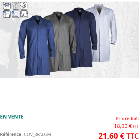
the
images
gallery
Skip
EN VENTE
to
Prix réduit
the
18,00 €
beginning
21,60 €
Référence
COV_8PALGM
of