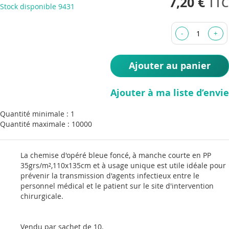
7,20 €
Stock disponible
9431
beginning
of
the
images
gallery
Ajouter au panier
Ajouter à ma liste d’envie
Quantité minimale : 1
Quantité maximale : 10000
La chemise d'opéré bleue foncé, à manche courte en PP
35grs/m²,110x135cm et à usage unique est utile idéale pour
prévenir la transmission d'agents infectieux entre le
personnel médical et le patient sur le site d'intervention
chirurgicale.
Vendu par sachet de 10.