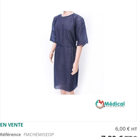
end
of
the
images
gallery
Skip
EN VENTE
6,00 €
to
Référence
FMCHEMISEOP
the